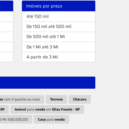
Imóveis por preço
Até 150 mil
De 150 mil até 500 mil
De 500 mil até 1 Mi
De 1 Mi até 3 Mi
A partir de 3 Mi
ão
com 2 quartos ou mais
Terreno
Chácara
 SP
Imóvel
para
venda
em
Elias Fausto - SP
té R$ 500.000,00
Casa
para
venda