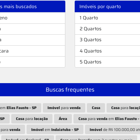
os mais buscados
Imóveis por quarto
reno
1 Quarto
a
2 Quartos
a
3 Quartos
cara
4 Quartos
o
5 Quartos
Buscas frequentes
em
Elias Fausto - SP
Imóvel
para
venda
Casa
Casa
para
locaç
 SP
Casa
para
locação
Área
Casa
para
venda
em
Elias Fausto -
para
venda
Imóvel
em
Indaiatuba - SP
Imóvel
de R$ 100.000,00 a