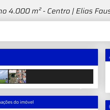
no 4.000 m² - Centro | Elias Fau
Next
mações do imóvel