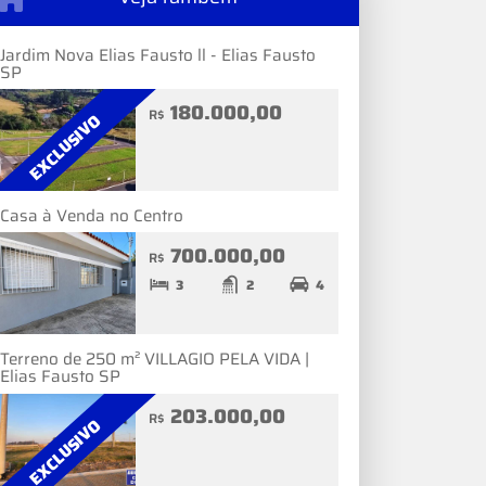
Jardim Nova Elias Fausto ll - Elias Fausto
SP
180.000,00
R$
EXCLUSIVO
Casa à Venda no Centro
700.000,00
R$
3
2
4
Terreno de 250 m² VILLAGIO PELA VIDA |
Elias Fausto SP
203.000,00
R$
EXCLUSIVO